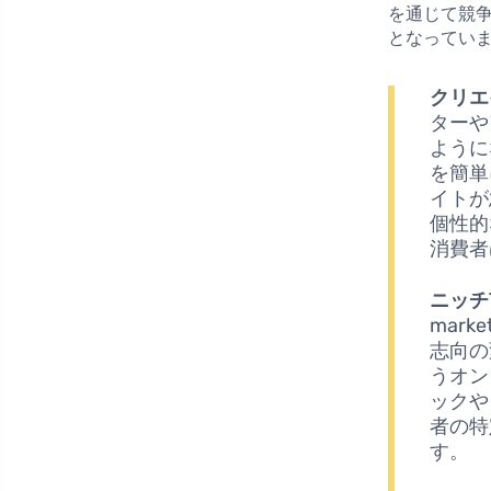
を通じて競
となってい
クリエ
ターや
ように
を簡単
イトが
個性的
消費者
ニッチ
mar
志向の
うオン
ックや
者の特
す。