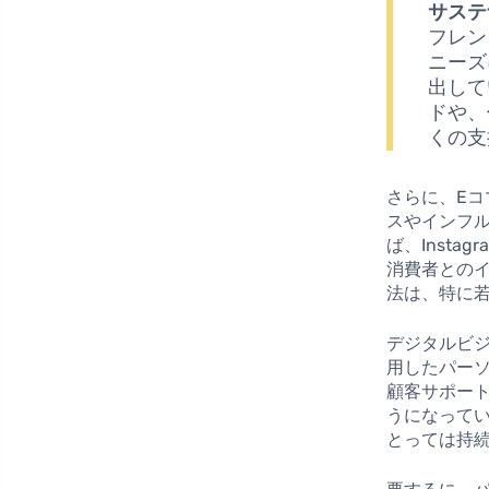
サステ
フレン
ニーズ
出して
ドや、
くの支
さらに、E
スやインフ
ば、Inst
消費者との
法は、特に
デジタルビジ
用したパー
顧客サポー
うになって
とっては持