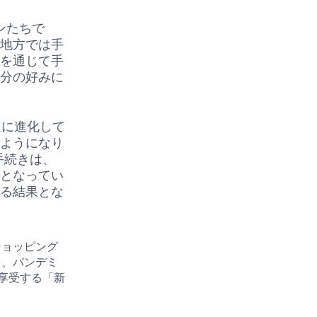
ンたちで
、地方では手
トを通じて手
自分の好みに
速に進化して
るようになり
手続きは、
因となってい
せる結果とな
ショッピング
も、パンデミ
享受する「新