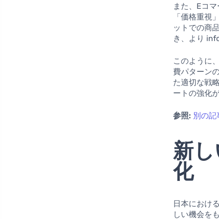
また、Eコ
「価格重視
ットでの商
き、より in
このように
費パターン
た適切な戦
ートの強化
参照:
別の記
新し
化
日本におけ
しい機会を