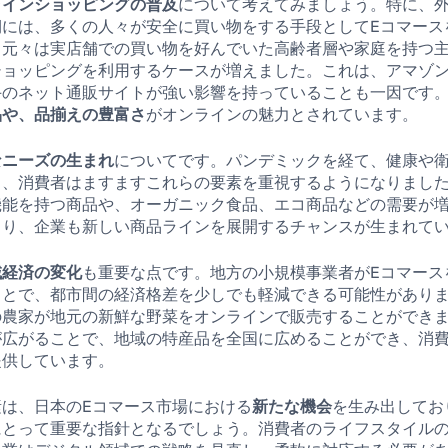
ラインショッピングの普及
について考えてみましょう。特に、
期には、多くの人々が安全に買い物をする手段としてEコマース
、元々は実店舗での買い物を好んでいた高齢者層や家庭を持つ
ショッピングを利用するケースが増えました。これは、アマゾ
手のネット通販サイトが強い影響を持っていることも一因です
品や、品揃えの豊富さ
がオンラインの魅力とされています。
なニーズの生まれ
についてです。パンデミックを経て、健康や
り、消費者はますますこれらの要素を重視するようになりまし
機能を持つ商品や、オーガニック食品、エコ商品などの需要が
より、企業も新しい商品ラインを展開するチャンスが生まれて
域経済の変化
も重要な点です。地方の小規模事業者がEコマース
ことで、都市間の経済格差を少しでも軽減できる可能性があり
の農家が地元の新鮮な野菜をオンラインで販売することができ
が広がることで、地域の特産品を全国に広めることができ、消
提供しています。
素は、日本のEコマース市場における
新たな機会
を生み出してお
にとって重要な指針となるでしょう。消費者のライフスタイル