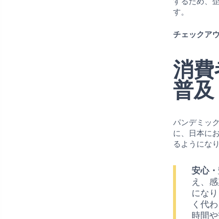
するため、
す。
チェックアウ
消費
普及
パンデミッ
に、日本に
るようにな
安心・
え、感
になり
く代わ
時間や