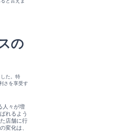
あると言えま
スの
ました。特
利さを享受す
る人々が増
選ばれるよう
した店舗に行
この変化は、