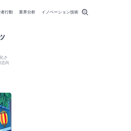
費者行動
業界分析
イノベーション技術
ッ
化さ
康志向