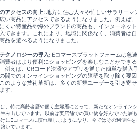
のアクセスの向上
: 地方に住む人々や忙しいサラリーマ
広い商品にアクセスできるようになりました。例えば
にくい特産品や海外ブランドの商品も、インターネッ
入できます。これにより、地域に関係なく、消費者は
商品を選べるようになりました。
テクノロジーの導入
: Eコマースプラットフォームは急
消費者はより便利にショッピングを楽しむことができ
。例えば、QRコード決済やアプリを通じた簡単な購入
の間でのオンラインショッピングの障壁を取り除く要
このような技術革新は、多くの新規ユーザーを引き寄
ます。
因は、特に高齢者層や働く主婦層にとって、新たなオンライン
を生み出しています。以前は実店舗での買い物を好んでいた層
かけにEコマースに慣れ親しむようになり、今ではその利便性を
を築いています。