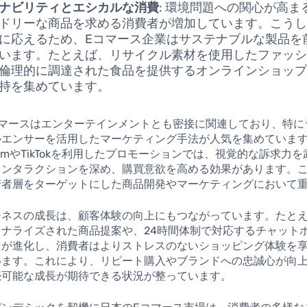
ナビリティとエシカルな消費
: 環境問題への関心が高ま
ドリーな商品を求める消費者が増加しています。こう
に応えるため、Eコマース企業はサステナブルな製品を
います。たとえば、リサイクル素材を使用したファッ
倫理的に調達された食品を提供するオンラインショッ
持を集めています。
コマースはエンターテインメントとも密接に関連しており、特に
ルエンサーを活用したマーケティング手法が人気を集めていま
agramやTikTokを利用したプロモーションでは、視覚的な訴求力
インタラクションを深め、購買意欲を高める効果があります。
若者層をターゲットにした商品開発やマーケティングにおいて
ネスの成長は、顧客体験の向上にもつながっています。たとえ
ソナライズされた商品提案や、24時間体制で対応するチャット
トが進化し、消費者はよりストレスのないショッピング体験を
います。これにより、リピート購入やブランドへの忠誠心が向
続可能な成長が期待できる状況が整っています。