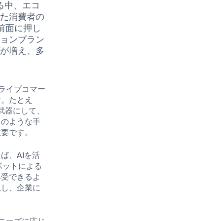
る中、エコ
した消費者の
前面に押し
ションブラン
プが増え、多
ライブコマー
す。たとえ
を武器にして、
このような手
重要です。
ば、AIを活
ボットによる
享受できるよ
上し、企業に