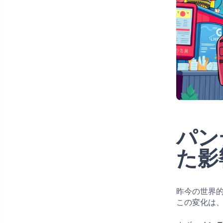
パン
た影
昨今の世界
この変化は