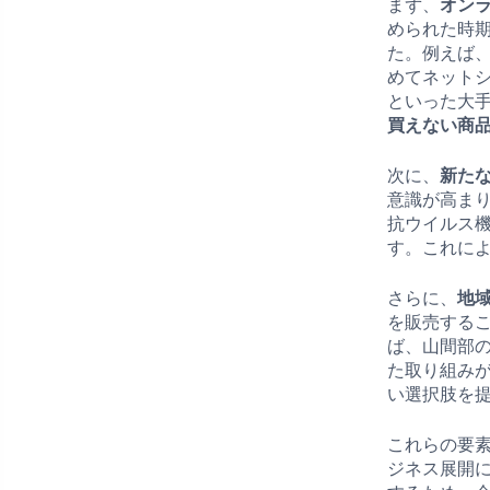
まず、
オン
められた時
た。例えば
めてネット
といった大
買えない商
次に、
新た
意識が高ま
抗ウイルス
す。これに
さらに、
地
を販売する
ば、山間部
た取り組み
い選択肢を
これらの要
ジネス展開