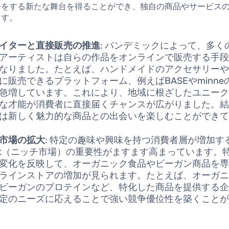
争をする新たな舞台を得ることができ、独自の商品やサービス
ます。
イターと直接販売の推進
: パンデミックによって、多く
アーティストは自らの作品をオンラインで販売する手
なりました。たとえば、ハンドメイドのアクセサリー
に販売できるプラットフォーム、例えばBASEやminne
急増しています。これにより、地域に根ざしたユニー
な才能が消費者に直接届くチャンスが広がりました。
は新しく魅力的な商品との出会いを楽しむことができ
市場の拡大
: 特定の趣味や興味を持つ消費者層が増加する中
ket（ニッチ市場）の重要性がますます高まっています。
変化を反映して、オーガニック食品やビーガン商品を
ラインストアの増加が見られます。たとえば、オーガ
ビーガンのプロテインなど、特化した商品を提供する
定のニーズに応えることで強い競争優位性を築くこと