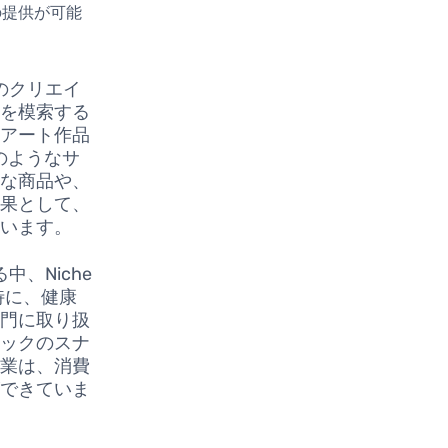
の提供が可能
のクリエイ
段を模索する
やアート作品
のようなサ
クな商品や、
結果として、
ています。
、Niche
特に、健康
専門に取り扱
ニックのスナ
企業は、消費
ができていま