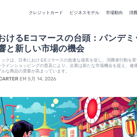
クレジットカード
ビジネスモデル
市場動向
消
おけるEコマースの台頭：パンデミ
響と新しい市場の機会
ミックは、日本におけるEコマースの急速な成長を促し、消費者行動を変
ンラインショッピングの普及により、企業は新たな市場機会を捉え、健
ブルな商品の需要が高まっています。
 CARTER
EM 5月 14, 2026