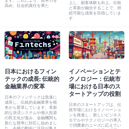
ます。これにより、競争力を
上し、顧客体験も向上。伝統
高め、社会的責任を果た
と革新が融合することで、持
続可能な成長を目指していま
す
日本におけるフィン
イノベーションとテ
テックの成長: 伝統的
クノロジー：伝統市
金融業界の変革
場における日本のス
タートアップの役割
日本のフィンテックは急速に
成長し、伝統的金融業界を根
日本のスタートアップは、伝
本から変革しています。革新
統市場におけるイノベーショ
的な決済システムや個人投資
ンを推進し、新しいビジネス
の民主化が進み、金融機関も
モデルやテクノロジーの導入
新たな競争に対応し始めまし
で消費者のニーズに応えてい
た。今後の動向に注目が集ま