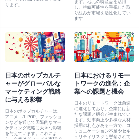
ます。地元の特産品を活用
ります。
し、持続可能性を重視した取
り組みが市場を活性化してい
ます
日本のポップカルチ
日本におけるリモー
ャーがグローバルな
トワークの進化：企
マーケティング戦略
業への課題と機会
に与える影響
日本のリモートワークは急速
に進化しており、企業には新
日本のポップカルチャーは、
たな課題と機会が生まれてい
アニメ、J-POP、ファッショ
ます。効率向上や多様な人材
ンなどを通じて国際的なマー
採用の利点がある一方で、コ
ケティング戦略に大きな影響
ミュニケーション不足やセキ
を与えています。これによ
ュリティリスクも懸念されて