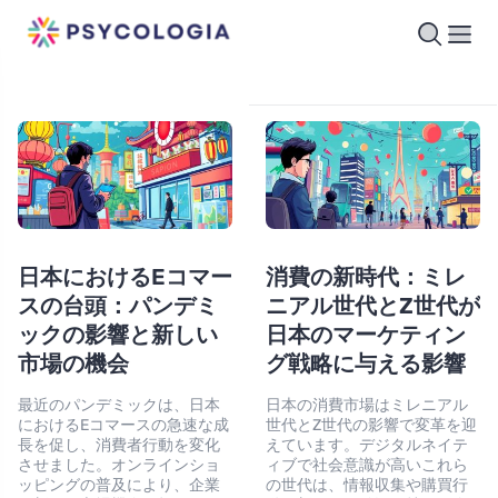
日本におけるEコマー
消費の新時代：ミレ
スの台頭：パンデミ
ニアル世代とZ世代が
ックの影響と新しい
日本のマーケティン
市場の機会
グ戦略に与える影響
最近のパンデミックは、日本
日本の消費市場はミレニアル
におけるEコマースの急速な成
世代とZ世代の影響で変革を迎
長を促し、消費者行動を変化
えています。デジタルネイテ
させました。オンラインショ
ィブで社会意識が高いこれら
ッピングの普及により、企業
の世代は、情報収集や購買行