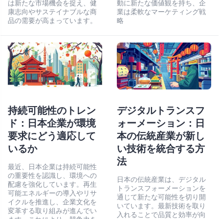
は新たな市場機会を捉え、健
動に新たな価値観を持ち、企
康志向やサステイナブルな商
業は柔軟なマーケティング戦
品の需要が高まっています。
略
持続可能性のトレン
デジタルトランスフ
ド：日本企業が環境
ォーメーション：日
要求にどう適応して
本の伝統産業が新し
いるか
い技術を統合する方
法
最近、日本企業は持続可能性
の重要性を認識し、環境への
日本の伝統産業は、デジタル
配慮を強化しています。再生
トランスフォーメーションを
可能エネルギーの導入やリサ
通じて新たな可能性を切り開
イクルを推進し、企業文化を
いています。最新技術を取り
変革する取り組みが進んでい
入れることで品質と効率が向