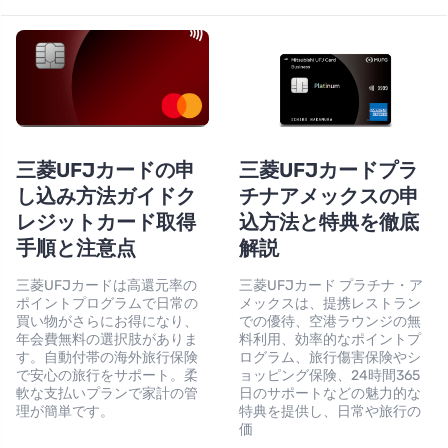
三菱UFJカードの申
三菱UFJカードプラ
し込み方法ガイドク
チナアメックスの申
レジットカード取得
込方法と特典を徹底
手順と注意点
解説
三菱UFJカードは高還元率の
三菱UFJカード プラチナ・ア
ポイントプログラムで日常の
メックスは、提携レストラン
買い物がさらにお得になり、
での優待、空港ラウンジの無
年会費無料の選択肢がありま
料利用、効率的なポイントプ
す。自動付帯の海外旅行保険
ログラム、旅行傷害保険やシ
で安心の旅行をサポート。柔
ョッピング保険、24時間365
軟な支払いプランで家計の管
日のサポートなどの魅力的な
理が簡単です。
特典を提供し、日常や旅行の
価