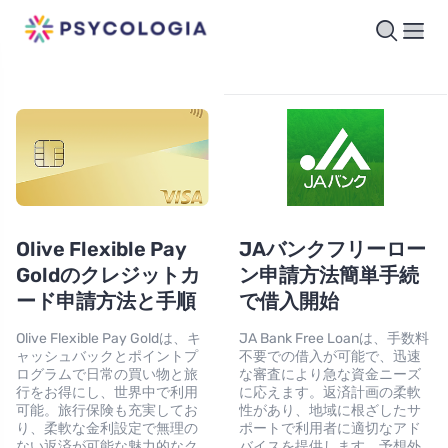
Olive Flexible Pay
JAバンクフリーロー
Goldのクレジットカ
ン申請方法簡単手続
ード申請方法と手順
で借入開始
Olive Flexible Pay Goldは、キ
JA Bank Free Loanは、手数料
ャッシュバックとポイントプ
不要での借入が可能で、迅速
ログラムで日常の買い物と旅
な審査により急な資金ニーズ
行をお得にし、世界中で利用
に応えます。返済計画の柔軟
可能。旅行保険も充実してお
性があり、地域に根ざしたサ
り、柔軟な金利設定で無理の
ポートで利用者に適切なアド
ない返済が可能な魅力的なク
バイスを提供します。予想外