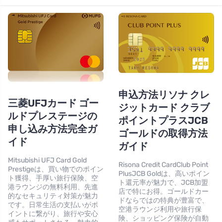
申込方法リソナ クレ
三菱UFJカード ゴー
ジットカード クラブ
ルドプレステージの
ポイントプラスJCB
申し込み方法完全ガ
ゴールドの取得方法
イド
ガイド
Mitsubishi UFJ Card Gold
Risona Credit CardClub Point
Prestigeは、買い物でのポイン
PlusJCB Goldは、高いポイン
ト獲得、手厚い旅行保険、空
ト還元率が魅力で、JCB加盟
港ラウンジの無料利用、先進
店で特にお得。ゴールドカー
的なセキュリティ対策が魅力
ドならではの特典が豊富で、
です。日常生活の支払いがポ
空港ラウンジ利用や旅行保
イントに繋がり、旅行や安心
険、ショッピング保険が自動