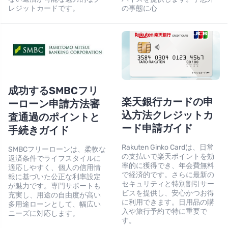
レジットカードです。
の事態に心
成功するSMBCフリ
楽天銀行カードの申
ーローン申請方法審
込方法クレジットカ
査通過のポイントと
ード申請ガイド
手続きガイド
Rakuten Ginko Cardは、日常
SMBCフリーローンは、柔軟な
の支払いで楽天ポイントを効
返済条件でライフスタイルに
率的に獲得でき、年会費無料
適応しやすく、個人の信用情
で経済的です。さらに最新の
報に基づいた公正な利率設定
セキュリティと特別割引サー
が魅力です。専門サポートも
ビスを提供し、安心かつお得
充実し、用途の自由度が高い
に利用できます。日用品の購
多用途ローンとして、幅広い
入や旅行予約で特に重要で
ニーズに対応します。
す。