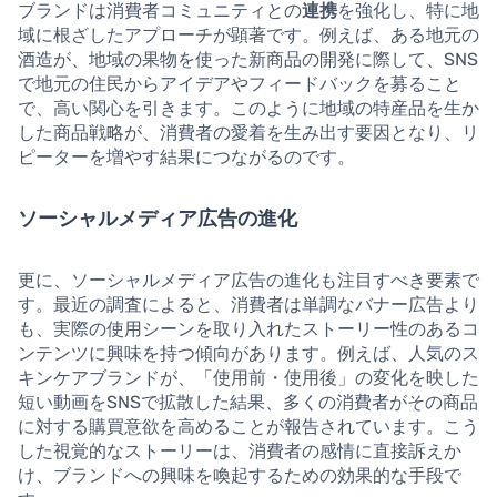
ブランドは消費者コミュニティとの
連携
を強化し、特に地
域に根ざしたアプローチが顕著です。例えば、ある地元の
酒造が、地域の果物を使った新商品の開発に際して、SNS
で地元の住民からアイデアやフィードバックを募ること
で、高い関心を引きます。このように地域の特産品を生か
した商品戦略が、消費者の愛着を生み出す要因となり、リ
ピーターを増やす結果につながるのです。
ソーシャルメディア広告の進化
更に、ソーシャルメディア広告の進化も注目すべき要素で
す。最近の調査によると、消費者は単調なバナー広告より
も、実際の使用シーンを取り入れたストーリー性のあるコ
ンテンツに興味を持つ傾向があります。例えば、人気のス
キンケアブランドが、「使用前・使用後」の変化を映した
短い動画をSNSで拡散した結果、多くの消費者がその商品
に対する購買意欲を高めることが報告されています。こう
した視覚的なストーリーは、消費者の感情に直接訴えか
け、ブランドへの興味を喚起するための効果的な手段で