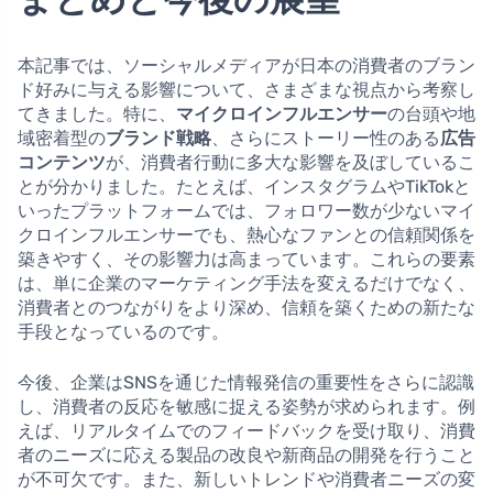
本記事では、ソーシャルメディアが日本の消費者のブラン
ド好みに与える影響について、さまざまな視点から考察し
てきました。特に、
マイクロインフルエンサー
の台頭や地
域密着型の
ブランド戦略
、さらにストーリー性のある
広告
コンテンツ
が、消費者行動に多大な影響を及ぼしているこ
とが分かりました。たとえば、インスタグラムやTikTokと
いったプラットフォームでは、フォロワー数が少ないマイ
クロインフルエンサーでも、熱心なファンとの信頼関係を
築きやすく、その影響力は高まっています。これらの要素
は、単に企業のマーケティング手法を変えるだけでなく、
消費者とのつながりをより深め、信頼を築くための新たな
手段となっているのです。
今後、企業はSNSを通じた情報発信の重要性をさらに認識
し、消費者の反応を敏感に捉える姿勢が求められます。例
えば、リアルタイムでのフィードバックを受け取り、消費
者のニーズに応える製品の改良や新商品の開発を行うこと
が不可欠です。また、新しいトレンドや消費者ニーズの変