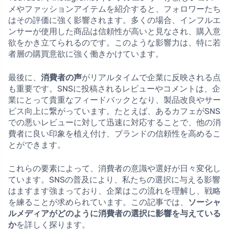
メやファッションアイテムを紹介すると、フォロワーたち
はその評価に強く影響されます。多くの場合、インフルエ
ンサーが使用した商品は信頼性が高いと見なされ、購入意
欲をかき立てられるのです。このような影響力は、特に若
者層の購買意欲に強く働きかけています。
最後に、
消費者の声
がリアルタイムで企業に反映される点
も重要です。SNSに投稿されるレビューやコメントは、企
業にとって貴重なフィードバックとなり、製品改良やサー
ビス向上に繋がっています。たとえば、あるカフェがSNS
での悪いレビューに対して迅速に対応することで、他の消
費者に良い印象を植え付け、ブランドの信頼性を高めるこ
とができます。
これらの要素によって、消費者の意識や選好が日々変化し
ています。SNSの普及により、私たちの選択に与える影響
はますます強まっており、企業はこの流れを理解し、戦略
を練ることが求められています。この記事では、
ソーシャ
ルメディアがどのように消費者の選択に影響を与えている
か
を詳しく探ります。