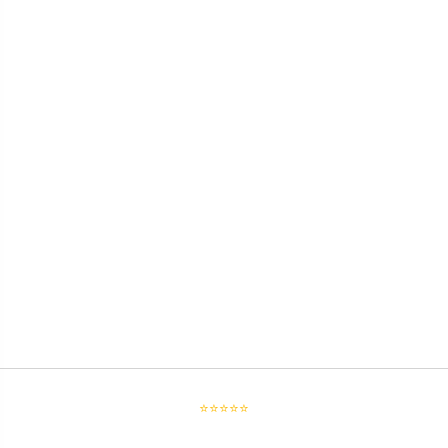
⭐⭐⭐⭐⭐