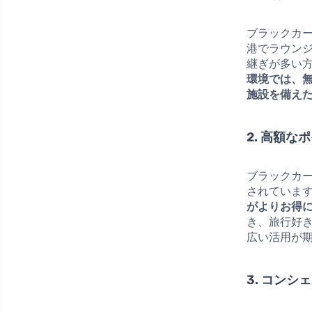
ブラックカ
港でラウン
継ぎが多い
環境では、
施設を備え
2. 高額な
ブラックカ
されていま
がよりお得
き、旅行好
広い活用が
3. コン