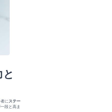
力と
つ者に
ステー
が一段と高ま