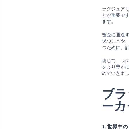
ラグジュア
とが重要で
ます。
審査に通過
保つことや
つために、
総じて、ラ
をより豊か
めていきま
ブラ
ーカ
1. 世界中