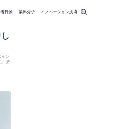
費者行動
業界分析
イノベーション技術
申し
ポイン
供。旅