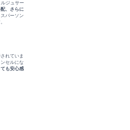
ェルジュサー
手配、さらに
ネスパーソン
す。
帯されていま
ャンセルにな
しても安心感