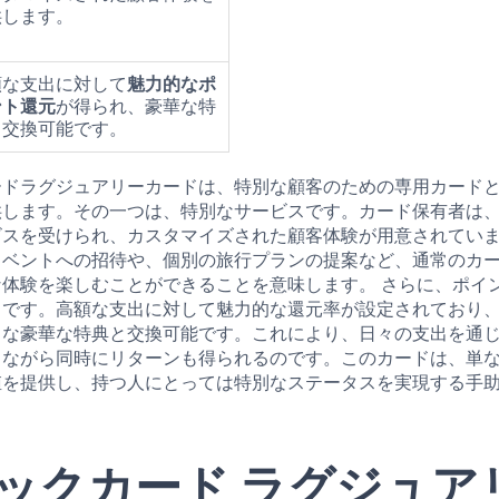
供します。
額な支出に対して
魅力的なポ
ント還元
が得られ、豪華な特
と交換可能です。
ードラグジュアリーカードは、特別な顧客のための専用カード
供します。その一つは、特別なサービスです。カード保有者は、
ビスを受けられ、カスタマイズされた顧客体験が用意されてい
イベントへの招待や、個別の旅行プランの提案など、通常のカ
な体験を楽しむことができることを意味します。 さらに、ポイ
力です。高額な支出に対して魅力的な還元率が設定されており
々な豪華な特典と交換可能です。これにより、日々の支出を通
しながら同時にリターンも得られるのです。このカードは、単
値を提供し、持つ人にとっては特別なステータスを実現する手
ックカード ラグジュア