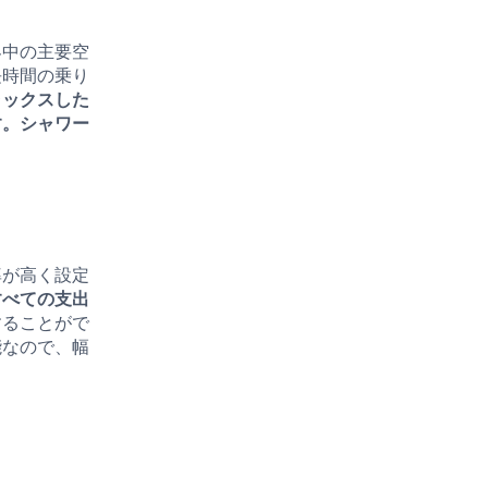
界中の主要空
長時間の乗り
ラックスした
す。シャワー
。
率が高く設定
すべての支出
することがで
能なので、幅