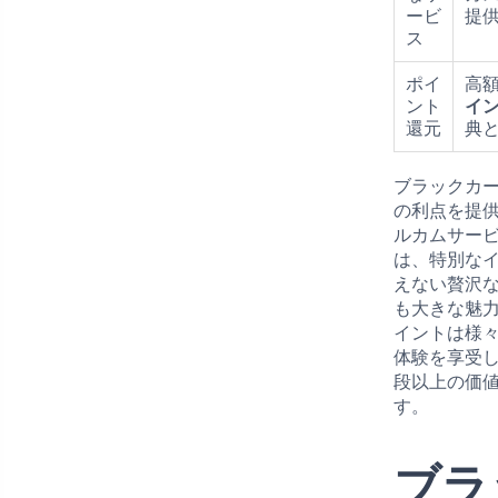
ービ
提
ス
ポイ
高
ント
イ
還元
典
ブラックカ
の利点を提
ルカムサー
は、特別な
えない贅沢
も大きな魅
イントは様
体験を享受
段以上の価
す。
ブラ