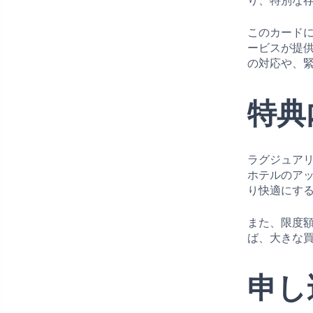
り、特別な
このカード
ービスが提
の対応や、
特典
ラグジュア
ホテルのア
り快適にす
また、限度
ば、大きな
申し