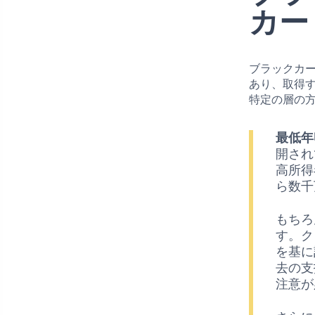
カー
ブラックカ
あり、取得
特定の層の
最低年
開され
高所得
ら数千
もちろ
す。ク
を基に
去の支
注意が