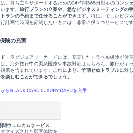
は、持ち主をサポートするための24時間365日対応のコンシ
ています。
旅行プランの立案や、急なビジネスミーティングの
ストランの予約まで任せることができます。
特に、忙しいビジ
旅行計画で時間を節約したい方には、非常に役立つサービスで
ル保険の充実
ード・ラグジュアリーカードには、充実したトラベル保険が付
険は、海外旅行中の緊急医療や事故対応はもちろん、旅行がキ
用補償も含まれています。
これにより、予期せぬトラブルに対
行を楽しむことができるでしょう。
らBLACK CARD LUXURY CARDを入手
徴
4時間ウェルカムサービス
、
スタマイズされた顧客体験を