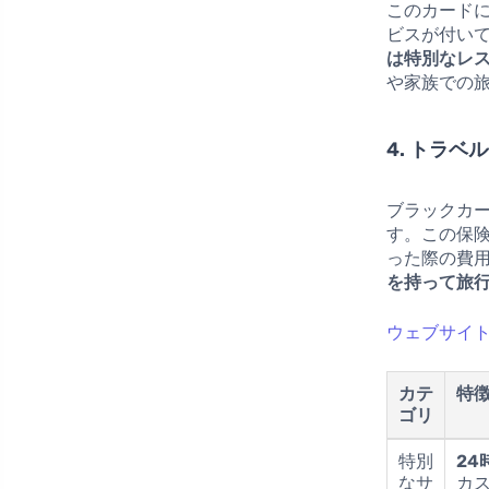
このカードに
ビスが付い
は特別なレ
や家族での
4. トラベ
ブラックカ
す。この保
った際の費
を持って旅
ウェブサイトか
カテ
特
ゴリ
特別
2
なサ
カ