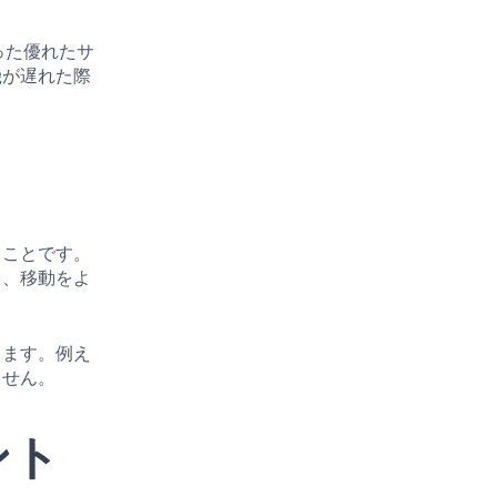
った優れたサ
機が遅れた際
ることです。
り、移動をよ
きます。例え
ません。
ント