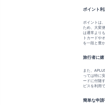
ポイント利
ポイントは
ため、大変便
は通常より
トカードや
を一段と豊
旅行者に嬉
また、APL
っては特に
ードに付随
ビスを利用
簡単な申請