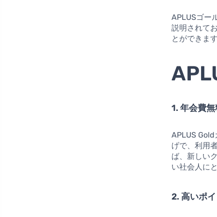
APLUSゴ
説明されて
とができま
APL
1. 年会費
APLUS G
げで、利用
ば、新しい
い社会人に
2. 高いポ