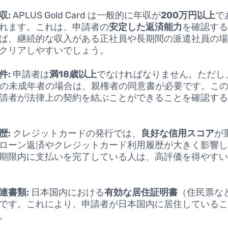
収:
APLUS Gold Card は一般的に年収が
200万円以上
で
れます。これは、申請者の
安定した返済能力
を確認す
ば、継続的な収入がある正社員や長期間の派遣社員の
クリアしやすいでしょう。
件:
申請者は
満18歳以上
でなければなりません。ただし、
歳の未成年者の場合は、親権者の同意書が必要です。こ
請者が法律上の契約を結ぶことができることを確認す
歴:
クレジットカードの発行では、
良好な信用スコア
が
ローン返済やクレジットカード利用履歴が大きく影響
期限内に支払いを完了している人は、高評価を得やす
連書類:
日本国内における
有効な居住証明書
（住民票な
です。これにより、申請者が日本国内に居住している
。