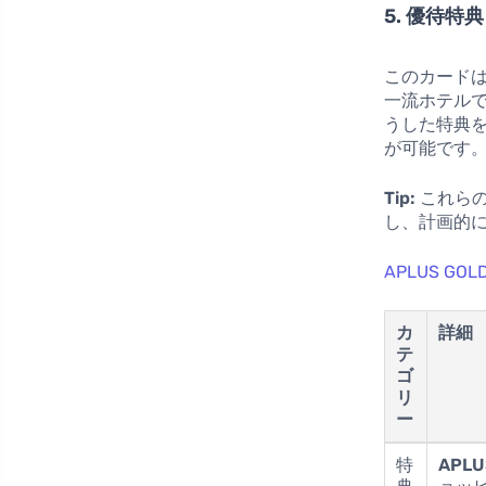
5. 優待特典
このカード
一流ホテル
うした特典
が可能です
Tip:
これらの
し、計画的
APLUS G
カ
詳細
テ
ゴ
リ
ー
特
APLU