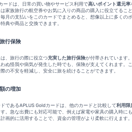
Goldカードは、日常の買い物やサービス利用で
高いポイント還元率
トは家族旅行の航空券やお気に入りの商品の購入に役立てるこ
、毎月の支払いをこのカードでまとめると、想像以上に多くの
い特典や商品と交換できます。
た旅行保険
には、旅行の際に役立つ
充実した旅行保険
が付帯されています
思わぬ怪我や病気が発生した時でも、保険が支えてくれます。
む際の不安を軽減し、安全に旅を続けることができます。
度額の増加
ドであるAPLUS Goldカードは、他のカードと比較して
利用限
ます。急な出費にも対応可能で、例えば家電や家具の購入時に
。計画的に活用することで、資金の管理がより柔軟に行えます