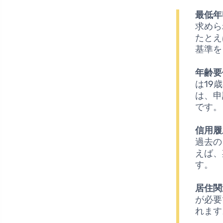
最低年
求めら
たとえ
基準を
年齢要
は19
は、申
です。
信用履
過去の
えば、
す。
居住関
が必要
れます