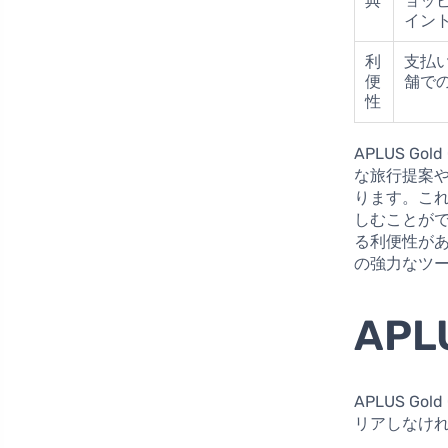
典
ョッ
イン
利
支払
便
舗で
性
APLUS 
な旅行提案
ります。こ
しむことが
る利便性があ
の強力なツ
APL
APLUS 
リアしなけ