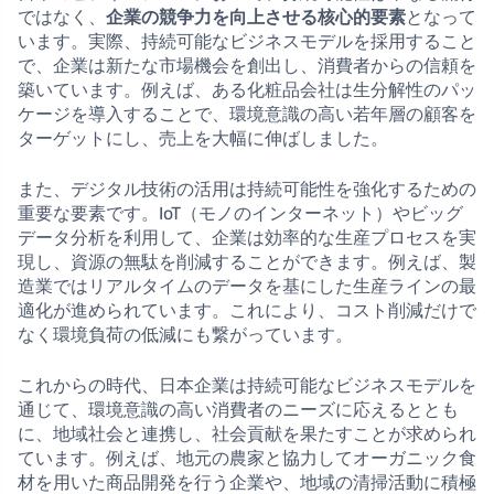
ではなく、
企業の競争力を向上させる核心的要素
となって
います。実際、持続可能なビジネスモデルを採用すること
で、企業は新たな市場機会を創出し、消費者からの信頼を
築いています。例えば、ある化粧品会社は生分解性のパッ
ケージを導入することで、環境意識の高い若年層の顧客を
ターゲットにし、売上を大幅に伸ばしました。
また、デジタル技術の活用は持続可能性を強化するための
重要な要素です。IoT（モノのインターネット）やビッグ
データ分析を利用して、企業は効率的な生産プロセスを実
現し、資源の無駄を削減することができます。例えば、製
造業ではリアルタイムのデータを基にした生産ラインの最
適化が進められています。これにより、コスト削減だけで
なく環境負荷の低減にも繋がっています。
これからの時代、日本企業は持続可能なビジネスモデルを
通じて、環境意識の高い消費者のニーズに応えるととも
に、地域社会と連携し、社会貢献を果たすことが求められ
ています。例えば、地元の農家と協力してオーガニック食
材を用いた商品開発を行う企業や、地域の清掃活動に積極