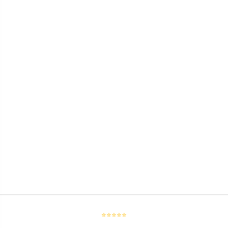
⭐⭐⭐⭐⭐