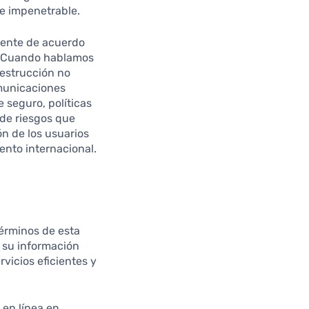
e impenetrable.
mente de acuerdo
s. Cuando hablamos
destrucción no
omunicaciones
 seguro, políticas
de riesgos que
ón de los usuarios
nto internacional.
términos de esta
e su información
vicios eficientes y
 en línea en