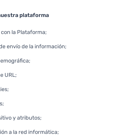
nuestra plataforma
 con la Plataforma;
de envío de la información;
demográfica;
de URL;
ies;
s;
itivo y atributos;
ón a la red informática;