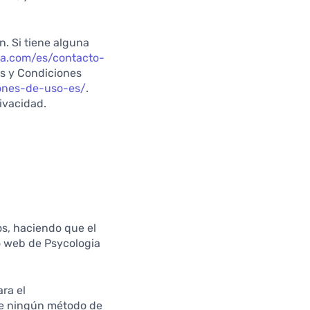
. Si tiene alguna
ia.com/es/contacto-
os y Condiciones
iones-de-uso-es/
.
rivacidad.
os, haciendo que el
o web de Psycologia
ra el
ue ningún método de