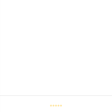
⭐⭐⭐⭐⭐