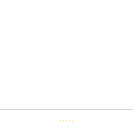
⭐⭐⭐⭐⭐