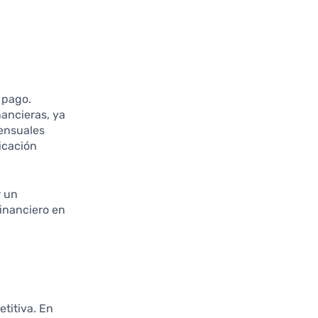
 pago.
nancieras, ya
mensuales
icación
r un
financiero en
titiva. En