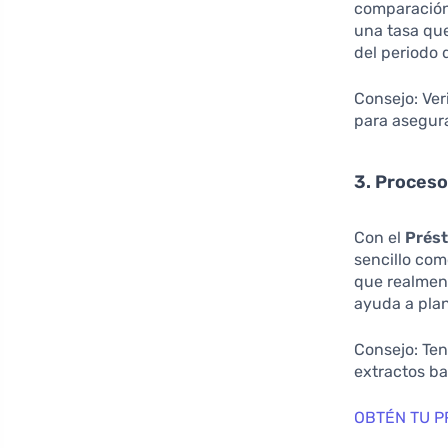
comparación
una tasa que
del periodo 
Consejo: Ver
para asegura
3. Proceso
Con el
Prés
sencillo com
que realment
ayuda a plan
Consejo: Ten
extractos ban
OBTÉN TU P