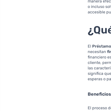
manera efect
o incluso so
accesible pu
¿Qué
El
Préstamo
necesitan
f
financiero e
cliente, per
las caracter
significa qu
esperas o pa
Beneficio
El proceso d