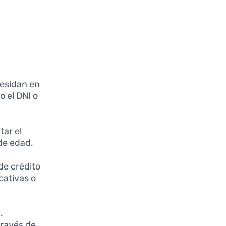
l
residan en
 el DNI o
tar el
de edad.
de crédito
cativas o
.
través de