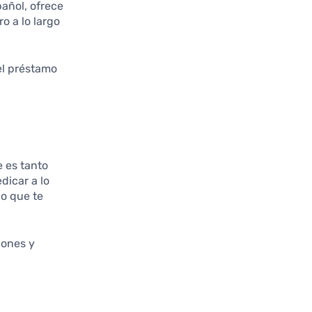
añol, ofrece
o a lo largo
 el préstamo
e es tanto
dicar a lo
lo que te
iones y