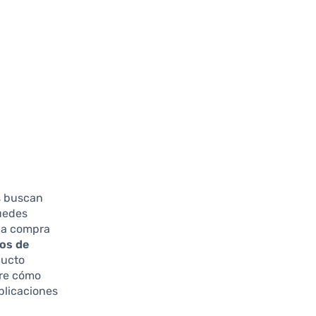
s buscan
uedes
una compra
pos de
ducto
bre cómo
plicaciones