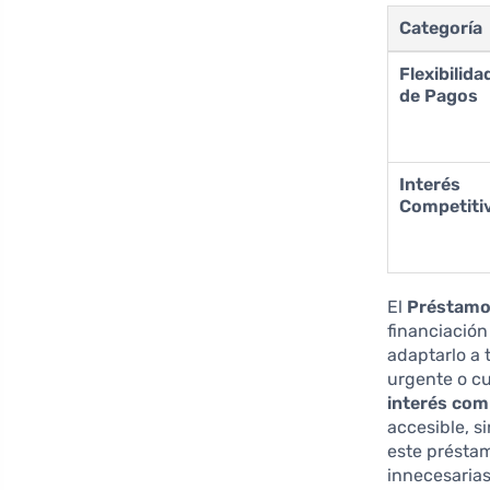
Categoría
Flexibilida
de Pagos
Interés
Competiti
El
Préstamo
financiación
adaptarlo a 
urgente o cu
interés com
accesible, s
este préstam
innecesarias