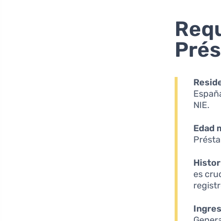
Requ
Pré
Reside
España
NIE.
Edad 
Présta
Histor
es cru
regist
Ingres
Genera