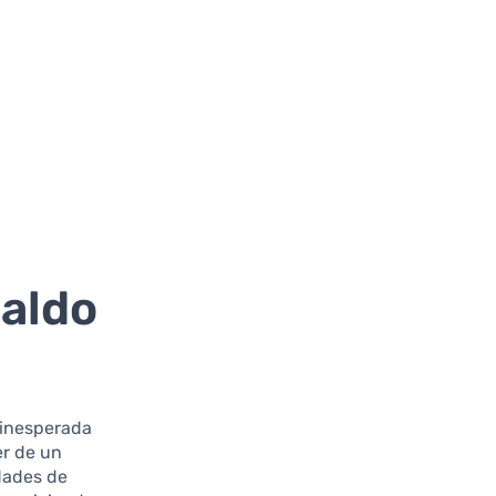
paldo
 inesperada
er de un
dades de