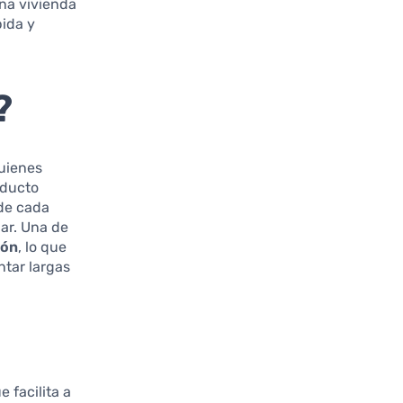
una vivienda
pida y
?
quienes
oducto
de cada
gar. Una de
ión
, lo que
ntar largas
 facilita a