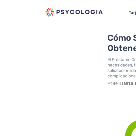
Tar
Cómo S
Obtene
El Préstamo On
necesidades, t
solicitud onlin
complicacione
POR:
LINDA