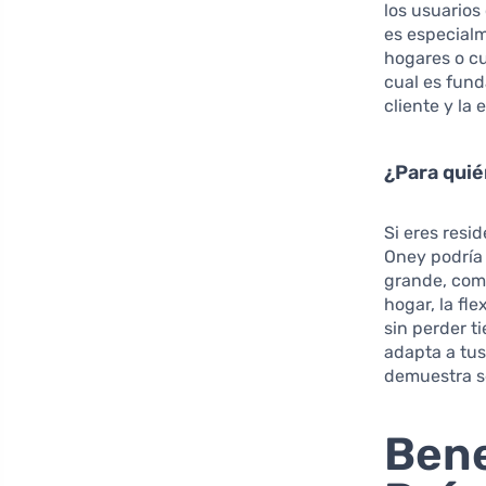
los usuarios
es especialm
hogares o cu
cual es fund
cliente y la 
¿Para quié
Si eres resi
Oney podría 
grande, com
hogar, la fl
sin perder t
adapta a tus
demuestra se
Bene