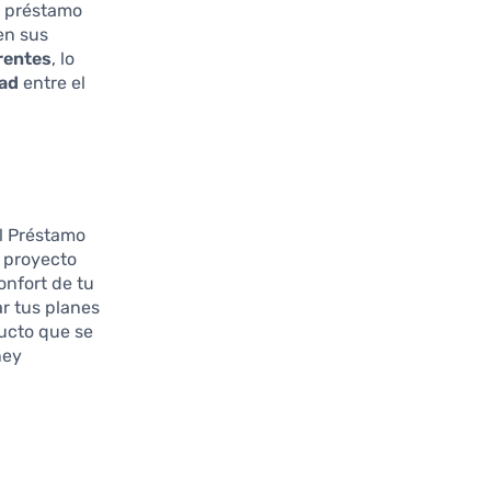
e préstamo
en sus
rentes
, lo
dad
entre el
el Préstamo
n proyecto
nfort de tu
ar tus planes
ducto que se
ney