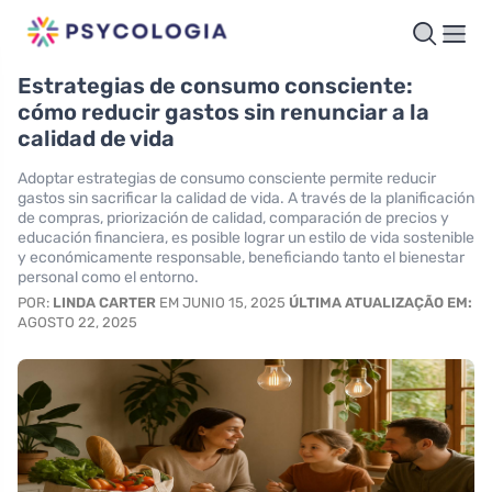
Estrategias de consumo consciente:
cómo reducir gastos sin renunciar a la
calidad de vida
Adoptar estrategias de consumo consciente permite reducir
gastos sin sacrificar la calidad de vida. A través de la planificación
de compras, priorización de calidad, comparación de precios y
educación financiera, es posible lograr un estilo de vida sostenible
y económicamente responsable, beneficiando tanto el bienestar
personal como el entorno.
POR:
LINDA CARTER
EM JUNIO 15, 2025
ÚLTIMA ATUALIZAÇÃO EM:
AGOSTO 22, 2025