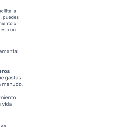
ilita la
n, puedes
miento o
nes o un
damental
ieros
ue gastas
 a menudo.
miento
u vida
 es