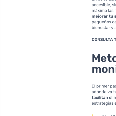
accesible, s
máximo las h
mejorar tu s
pequeños ca
bienestar y 
CONSULTA 
Meto
moni
El primer pa
adónde va tu
facilitan el
estrategias