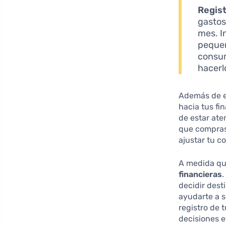
Regis
gastos
mes. I
pequeñ
consum
hacerl
Además de e
hacia tus fin
de estar ate
que compras 
ajustar tu c
A medida que
financieras
.
decidir dest
ayudarte a s
registro de 
decisiones 