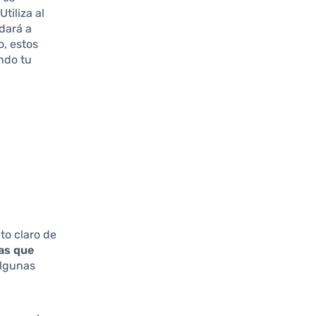
tiliza al
dará a
o, estos
ndo tu
to claro de
as que
algunas