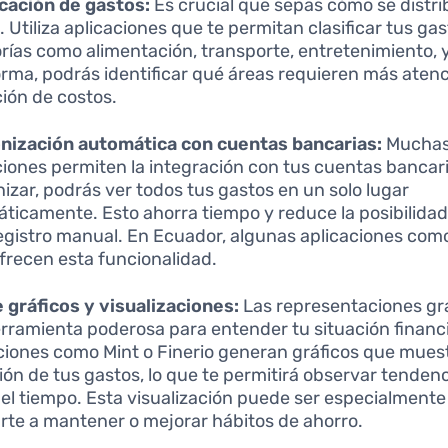
icación de gastos:
Es crucial que sepas cómo se distr
. Utiliza aplicaciones que te permitan clasificar tus ga
rías como alimentación, transporte, entretenimiento, y
orma, podrás identificar qué áreas requieren más atenc
ión de costos.
nización automática con cuentas bancarias:
Mucha
ciones permiten la integración con tus cuentas bancari
nizar, podrás ver todos tus gastos en un solo lugar
ticamente. Esto ahorra tiempo y reduce la posibilidad
registro manual. En Ecuador, algunas aplicaciones com
frecen esta funcionalidad.
 gráficos y visualizaciones:
Las representaciones gr
rramienta poderosa para entender tu situación financ
ciones como Mint o Finerio generan gráficos que muest
ión de tus gastos, lo que te permitirá observar tendenc
del tiempo. Esta visualización puede ser especialmente 
rte a mantener o mejorar hábitos de ahorro.