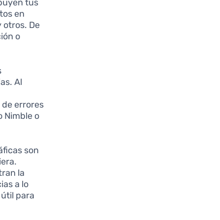
ibuyen tus
stos en
 otros. De
ión o
s
as. Al
 de errores
o Nimble o
áficas son
iera.
ran la
ias a lo
útil para