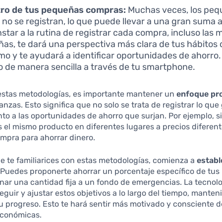
tro de tus pequeñas compras:
Muchas veces, los pe
 no se registran, lo que puede llevar a una gran suma al
nstar a la rutina de registrar cada compra, incluso las 
as, te dará una perspectiva más clara de tus hábitos 
o y te ayudará a identificar oportunidades de ahorro
o de manera sencilla a través de tu smartphone.
stas metodologías, es importante mantener un
enfoque pr
anzas. Esto significa que no solo se trata de registrar lo que
nto a las oportunidades de ahorro que surjan. Por ejemplo, s
el mismo producto en diferentes lugares a precios diferen
ompra para ahorrar dinero.
 te familiarices con estas metodologías, comienza a
establ
 Puedes proponerte ahorrar un porcentaje específico de tus 
inar una cantidad fija a un fondo de emergencias. La tecno
eguir y ajustar estos objetivos a lo largo del tiempo, mante
tu progreso. Esto te hará sentir más motivado y consciente d
económicas.