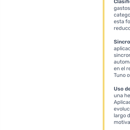
Clasif
gastos
catego
esta f
reducc
Sincro
aplica
sincro
automá
en el 
Tuno o
Uso de
una he
Aplica
evoluc
largo 
motiva