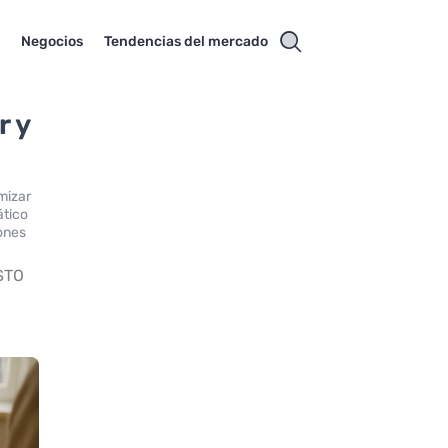
s
Negocios
Tendencias del mercado
r y
imizar
ático
iones
STO