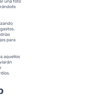
ar una foto
orrándote
lizando
 gastos.
drías
ajes para
a aquellos
viarán
e
rdíos.
o