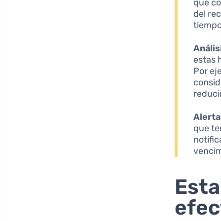
que co
del re
tiempo
Anális
estas 
Por ej
consid
reduci
Alerta
que te
notifi
vencim
Esta
efec