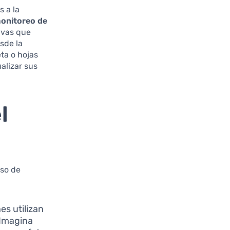
s a la
onitoreo de
tivas que
sde la
eta o hojas
alizar sus
l
eso de
es utilizan
 Imagina