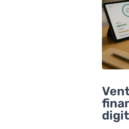
Vent
fina
digit