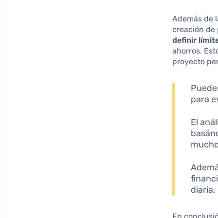
Además de la
creación de
definir lími
ahorros. Est
proyecto per
Pued
para e
El anál
basánd
mucho 
Además
financ
diaria.
En conclusió