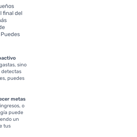
queños
 final del
más
de
. Puedes
oactivo
 gastas, sino
i detectas
tes, puedes
ecer metas
ingresos, o
logía puede
niendo un
e tus