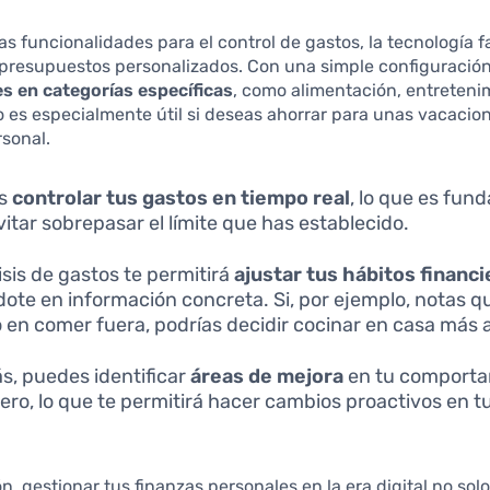
s funcionalidades para el control de gastos, la tecnología fac
 presupuestos personalizados. Con una simple configuració
tes en categorías específicas
, como alimentación, entreteni
o es especialmente útil si deseas ahorrar para unas vacacio
sonal.
es
controlar tus gastos en tiempo real
, lo que es fun
vitar sobrepasar el límite que has establecido.
isis de gastos te permitirá
ajustar tus hábitos financ
ote en información concreta. Si, por ejemplo, notas q
en comer fuera, podrías decidir cocinar en casa más
, puedes identificar
áreas de mejora
en tu comporta
iero, lo que te permitirá hacer cambios proactivos en t
n, gestionar tus finanzas personales en la era digital no solo