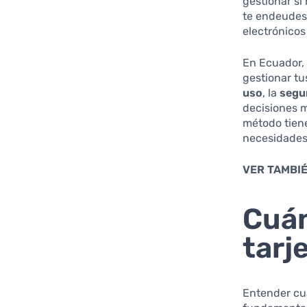
gestionar si
te endeudes,
electrónicos
En Ecuador, 
gestionar tu
uso
, la
segu
decisiones m
método tiene
necesidades 
VER TAMBIÉ
Cuán
tarj
Entender cuá