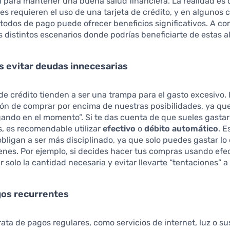
 para mantener una buena salud financiera. La realidad es 
nes requieren el uso de una tarjeta de crédito, y en algunos 
todos de pago puede ofrecer beneficios significativos. A co
 distintos escenarios donde podrías beneficiarte de estas al
as evitar deudas innecesarias
 de crédito tienden a ser una trampa para el gasto excesivo. 
ión de comprar por encima de nuestras posibilidades, ya qu
ndo en el momento”. Si te das cuenta de que sueles gastar
, es recomendable utilizar
efectivo
o
débito automático
. E
bligan a ser más disciplinado, ya que solo puedes gastar lo
enes. Por ejemplo, si decides hacer tus compras usando efec
r solo la cantidad necesaria y evitar llevarte “tentaciones” a
gos recurrentes
ata de pagos regulares, como servicios de internet, luz o su