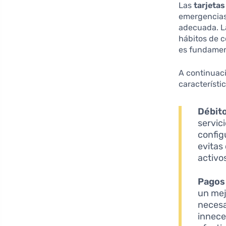
Las
tarjetas
emergencias
adecuada. 
hábitos de 
es fundamen
A continuac
característic
Débit
servic
config
evitas
activo
Pagos 
un mejo
necesa
inneces