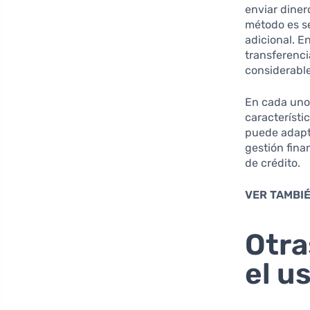
enviar diner
método es se
adicional. E
transferenci
considerable
En cada uno 
característ
puede adapta
gestión fina
de crédito.
VER TAMBIÉ
Otra
el u