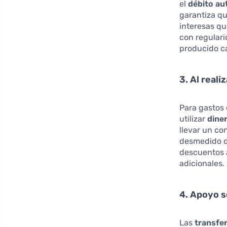
el
débito au
garantiza qu
interesas qu
con regulari
producido c
3. Al real
Para gastos 
utilizar
dine
llevar un co
desmedido de
descuentos a
adicionales.
4. Apoyo s
Las
transfe