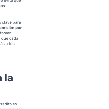
vo evita que
gos
s clave para
omisión por
 tomar
a que cada
más a tus
 la
crédito es