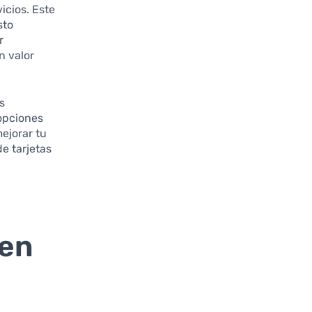
icios. Este
sto
r
n valor
s
opciones
ejorar tu
de tarjetas
 en