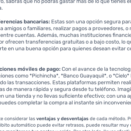
vo, sabrás que no podrás gastar más de lo que tienes e
a.
erencias bancarias:
Estas son una opción segura par
 a amigos o familiares, realizar pagos a proveedores, o 
 entre cuentas. Además, muchas instituciones financi
r ofrecen transferencias gratuitas o a bajo costo, lo q
rte en una buena opción para quienes desean evitar 
ciones móviles de pago:
Con el avance de la tecnolog
ciones como *Pichincha*, *Banco Guayaquil*, o *Cielo*
tado las transacciones. Estas plataformas permiten real
s de manera rápida y segura desde tu teléfono. Imag
en una tienda y no llevas suficiente efectivo; con una 
puedes completar la compra al instante sin inconvenie
e considerar las
ventajas y desventajas
de cada método. Po
bito automático puede evitar retrasos, puede resultar muy d