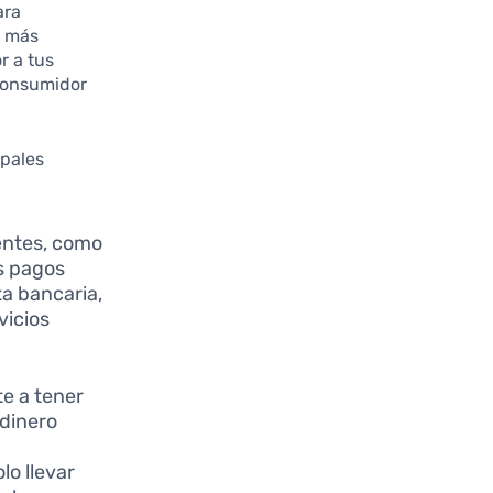
ara
n más
r a tus
 consumidor
ipales
entes, como
os pagos
a bancaria,
vicios
te a tener
 dinero
lo llevar