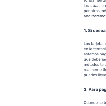
fundamental
las situacio
por otros mé
analizaremos
1. Si dese
Las tarjetas
en la tentac
estamos paga
que deberías
métodos te o
realmente ti
puedes lleva
2. Para pa
Cuando se tr