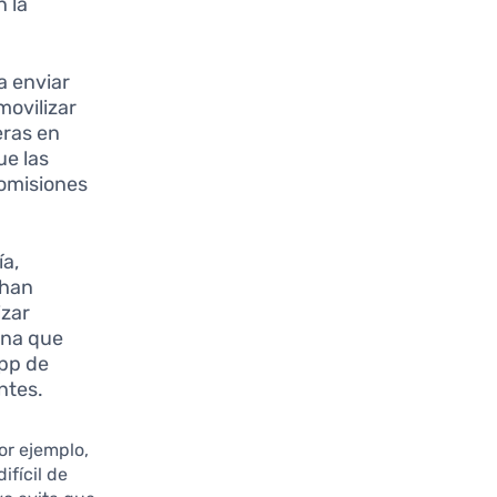
n la
a enviar
movilizar
eras en
ue las
comisiones
ía,
 han
izar
ina que
app de
ntes.
r ejemplo,
ifícil de