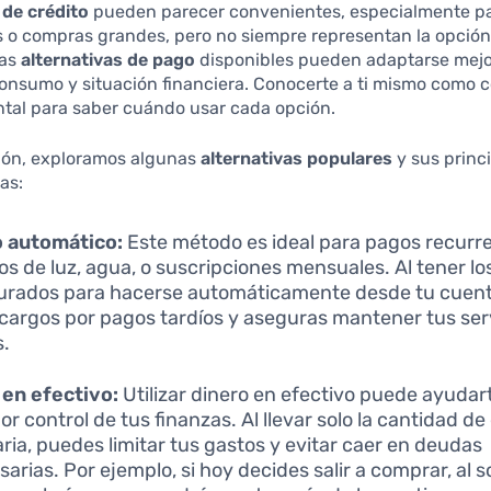
 de crédito
pueden parecer convenientes, especialmente p
 o compras grandes, pero no siempre representan la opció
Las
alternativas de pago
disponibles pueden adaptarse mejo
consumo y situación financiera. Conocerte a ti mismo como
tal para saber cuándo usar cada opción.
ión, exploramos algunas
alternativas populares
y sus princ
as:
o automático:
Este método es ideal para pagos recurr
ios de luz, agua, o suscripciones mensuales. Al tener l
urados para hacerse automáticamente desde tu cuent
 cargos por pagos tardíos y aseguras mantener tus ser
s.
en efectivo:
Utilizar dinero en efectivo puede ayudar
r control de tus finanzas. Al llevar solo la cantidad de
ria, puedes limitar tus gastos y evitar caer en deudas
arias. Por ejemplo, si hoy decides salir a comprar, al so