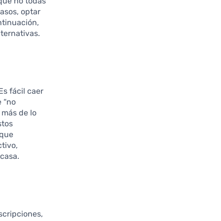
que no todas
casos, optar
ntinuación,
ternativas.
Es fácil caer
e “no
 más de lo
stos
 que
tivo,
 casa.
scripciones,