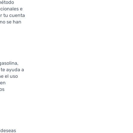
método
icionales e
ar tu cuenta
 no se han
gasolina,
 te ayuda a
ne el uso
cen
os
 deseas