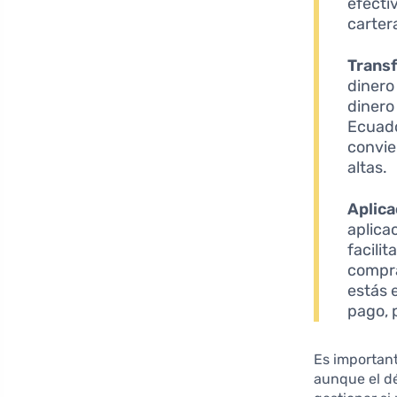
efecti
carter
Transf
dinero
dinero
Ecuado
convie
altas.
Aplica
aplica
facili
compra
estás 
pago, 
Es important
aunque el dé