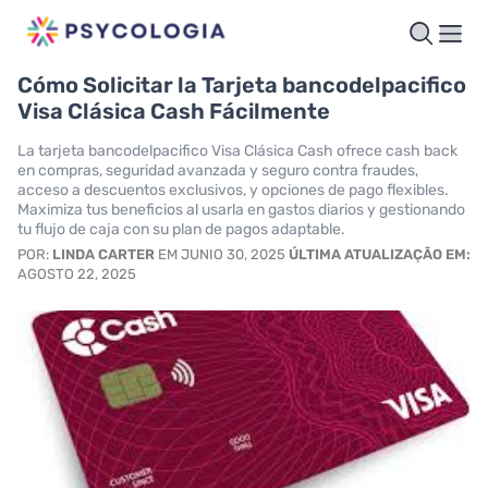
Cómo Solicitar la Tarjeta bancodelpacifico
Visa Clásica Cash Fácilmente
La tarjeta bancodelpacifico Visa Clásica Cash ofrece cash back
en compras, seguridad avanzada y seguro contra fraudes,
acceso a descuentos exclusivos, y opciones de pago flexibles.
Maximiza tus beneficios al usarla en gastos diarios y gestionando
tu flujo de caja con su plan de pagos adaptable.
POR:
LINDA CARTER
EM JUNIO 30, 2025
ÚLTIMA ATUALIZAÇÃO EM:
AGOSTO 22, 2025