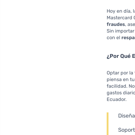
Hoy en día, 
Mastercard 
fraudes
, as
Sin importar
con el
respa
¿Por Qué E
Optar por la
piensa en t
facilidad. N
gastos diari
Ecuador.
Diseña
Soport