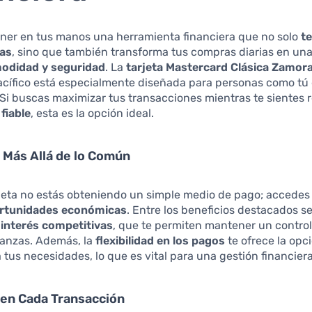
ener en tus manos una herramienta financiera que no solo
t
yas
, sino que también transforma tus compras diarias en un
odidad y seguridad
. La
tarjeta Mastercard Clásica Zamor
acífico está especialmente diseñada para personas como tú
Si buscas maximizar tus transacciones mientras te sientes 
o
fiable
, esta es la opción ideal.
 Más Allá de lo Común
rjeta no estás obteniendo un simple medio de pago; accede
rtunidades económicas
. Entre los beneficios destacados 
 interés competitivas
, que te permiten mantener un control
nanzas. Además, la
flexibilidad en los pagos
te ofrece la opc
 tus necesidades, lo que es vital para una gestión financier
 en Cada Transacción