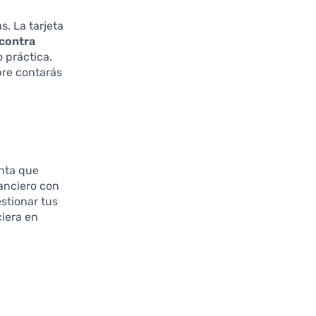
s. La tarjeta
 contra
 práctica.
pre contarás
.
enta que
anciero con
estionar tus
ciera en