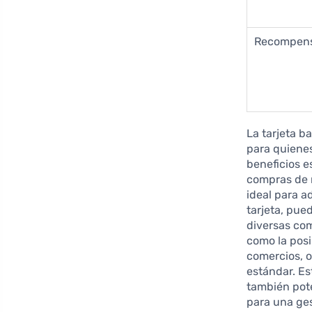
Recompen
La tarjeta 
para quien
beneficios e
compras de m
ideal para a
tarjeta, pue
diversas com
como la pos
comercios, o
estándar. Es
también pote
para una ges