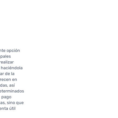
nte opción
ipales
realizar
, haciéndola
ar de la
recen en
das, así
determinados
e pago
ias, sino que
nta útil