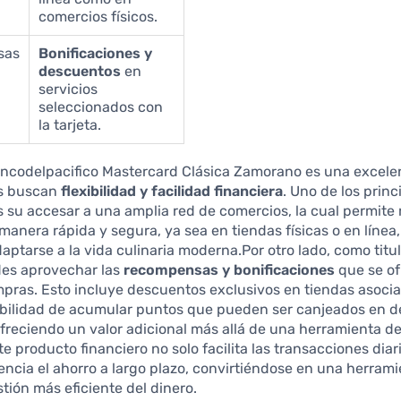
comercios físicos.
sas
Bonificaciones y
descuentos
en
servicios
seleccionados con
la tarjeta.
bancodelpacifico Mastercard Clásica Zamorano es una excele
es buscan
flexibilidad y facilidad financiera
. Uno de los princ
s su accesar a una amplia red de comercios, la cual permite 
anera rápida y segura, ya sea en tiendas físicas o en línea
daptarse a la vida culinaria moderna.Por otro lado, como titul
des aprovechar las
recompensas y bonificaciones
que se of
pras. Esto incluye descuentos exclusivos en tiendas asocia
ibilidad de acumular puntos que pueden ser canjeados en 
freciendo un valor adicional más allá de una herramienta d
te producto financiero no solo facilita las transacciones diar
ncia el ahorro a largo plazo, convirtiéndose en una herramie
tión más eficiente del dinero.