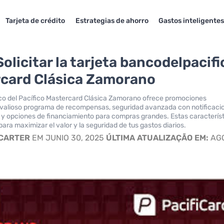
Tarjeta de crédito
Estrategias de ahorro
Gastos inteligente
olicitar la tarjeta bancodelpacifi
card Clásica Zamorano
co del Pacífico Mastercard Clásica Zamorano ofrece promociones
 valioso programa de recompensas, seguridad avanzada con notificaci
, y opciones de financiamiento para compras grandes. Estas caracterís
para maximizar el valor y la seguridad de tus gastos diarios.
 CARTER
EM JUNIO 30, 2025
ÚLTIMA ATUALIZAÇÃO EM:
AG