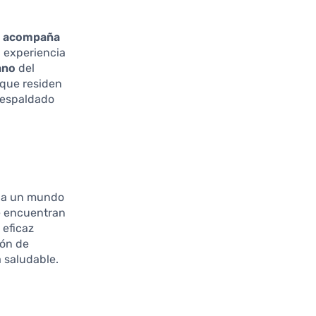
e acompaña
a experiencia
ano
del
 que residen
respaldado
s a un mundo
se encuentran
 eficaz
ión de
a saludable.