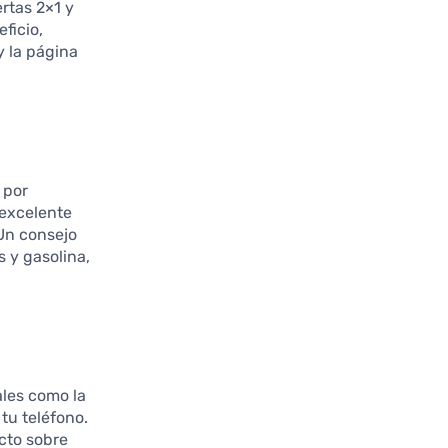
rtas 2×1 y
ficio,
y la página
 por
 excelente
 Un consejo
s y gasolina,
ales como la
 tu teléfono.
icto sobre