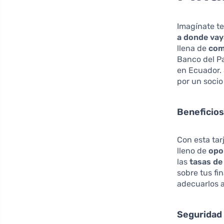
Imagínate t
a donde va
llena de
com
Banco del P
en Ecuador. 
por un soci
Beneficios
Con esta ta
lleno de
opo
las
tasas de
sobre tus fi
adecuarlos a
Seguridad