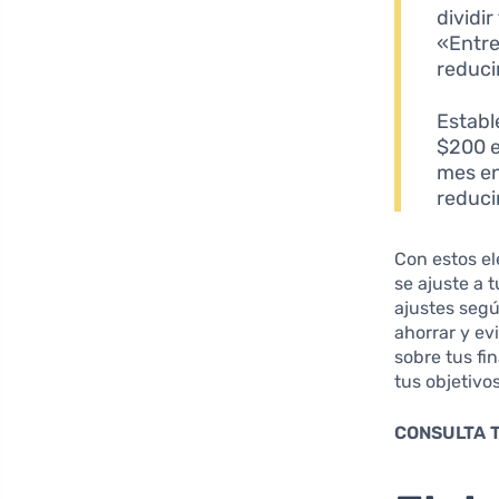
dividi
«Entre
reduci
Establ
$200 e
mes en
reduci
Con estos e
se ajuste a 
ajustes segú
ahorrar y ev
sobre tus fi
tus objetivo
CONSULTA 