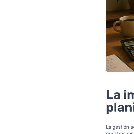
La i
plan
La gestión 
nuestras me