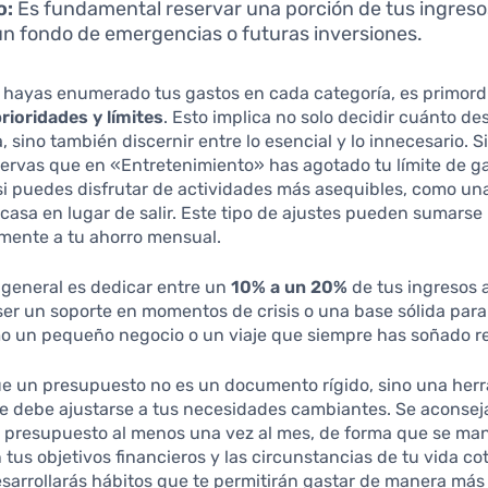
o:
Es fundamental reservar una porción de tus ingreso
un fondo de emergencias o futuras inversiones.
 hayas enumerado tus gastos en cada categoría, es primord
rioridades y límites
. Esto implica no solo decidir cuánto de
 sino también discernir entre lo esencial y lo innecesario. Si
ervas que en «Entretenimiento» has agotado tu límite de ga
si puedes disfrutar de actividades más asequibles, como un
 casa en lugar de salir. Este tipo de ajustes pueden sumarse
amente a tu ahorro mensual.
 general es dedicar entre un
10% a un 20%
de tus ingresos 
er un soporte en momentos de crisis o una base sólida para
o un pequeño negocio o un viaje que siempre has soñado rea
e un presupuesto no es un documento rígido, sino una her
 debe ajustarse a tus necesidades cambiantes. Se aconseja
tu presupuesto al menos una vez al mes, de forma que se m
 tus objetivos financieros y las circunstancias de tu vida co
esarrollarás hábitos que te permitirán gastar de manera más 