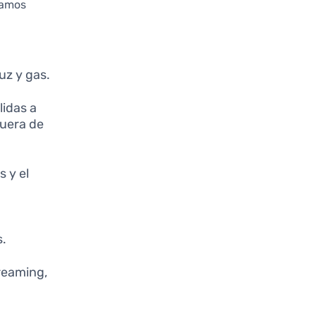
damos
uz y gas.
idas a
fuera de
s y el
s.
treaming,