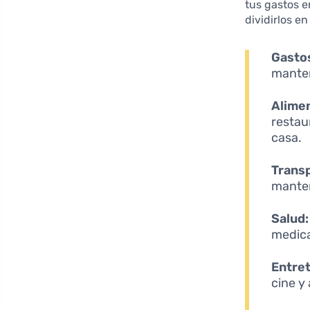
tus gastos e
dividirlos en
Gastos
manten
Alime
restau
casa.
Trans
manten
Salud:
medica
Entre
cine y