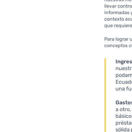
llevar contr
informadas y
contexto ec
que requier
Para lograr 
conceptos c
Ingres
nuestr
podamo
Ecuado
una fu
Gastos
a otro
básicos
présta
sólida