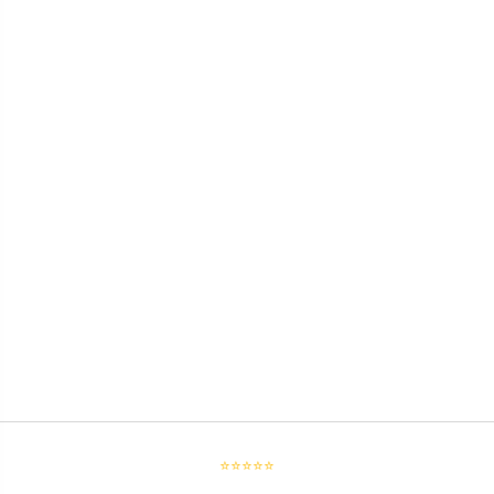
⭐⭐⭐⭐⭐